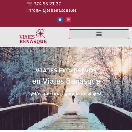
☏ 974 55 21 27                                                      
info@viajesbenasque.es
✉
VIAJES EXCLUSIVOS
en Viajes Benasque
¡Más que una agencia de viajes!