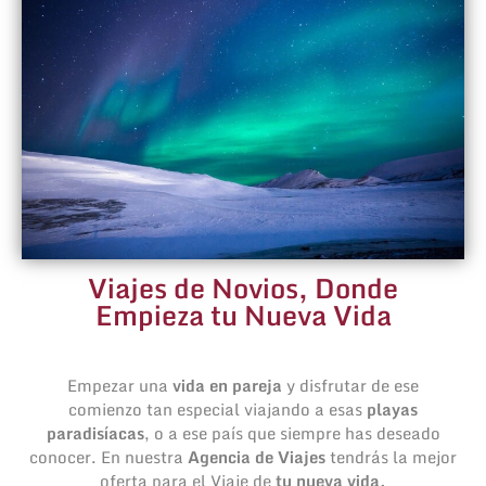
Viajes de Novios, Donde
Empieza tu Nueva Vida
Empezar una
vida en pareja
y disfrutar de ese
comienzo tan especial viajando a esas
playas
paradisíacas
, o a ese país que siempre has deseado
conocer. En nuestra
Agencia de Viajes
tendrás la mejor
oferta para el Viaje de
tu nueva vida.